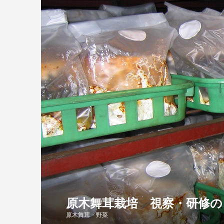
原木舞茸栽培 視察・研修の
原木舞茸・野菜