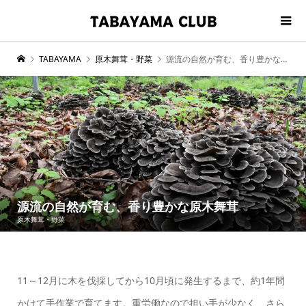
TABAYAMA
原木舞茸・野菜
源流の自然が育む、香り豊かな原木舞茸
源流の自然が育む、香り豊かな原木舞茸
原木舞茸・野菜
11～12月に木を伐採してから10月頃に発生するまで、約1年間
かけて手作業で育てます。重労働なので担い手が少なく、さら